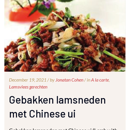
December 19, 2021 /
by
Jonatan Cohen
/ in
A la carte
,
Lamsvlees gerechten
Gebakken lamsneden
met Chinese ui