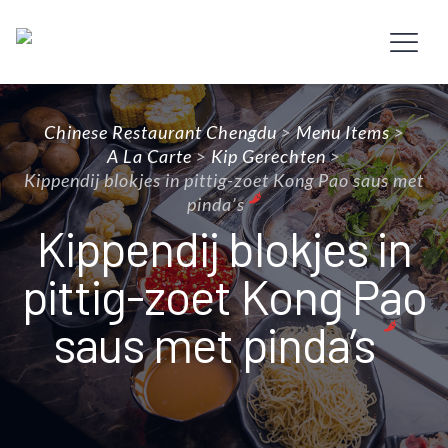
Chinese Restaurant Chengdu
>
Menu Items
>
A La Carte
>
Kip Gerechten
>
Kippendij blokjes in pittig-zoet Kong Pao saus met
pinda’s
Kippendij blokjes in
pittig-zoet Kong Pao
saus met pinda’s