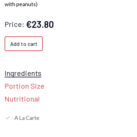
with peanuts)
€23.80
Price:
Add to cart
Ingredients
Portion Size
Nutritional
A La Carte
check