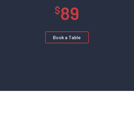
89
Book a Table